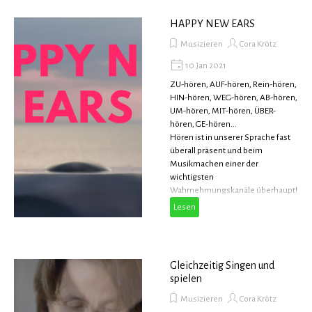
Direkt zum Seiteninhalt
HAPPY NEW EARS
Musizieren
Cora Krötz
10 Jan 2021
ZU-hören, AUF-hören, Rein-hören,
HIN-hören, WEG-hören, AB-hören,
UM-hören, MIT-hören, ÜBER-
hören, GE-hören...
Hören ist in unserer Sprache fast
überall präsent und beim
Musikmachen einer der
wichtigsten
Wahrnehmungskanäle überhaupt!
Lesen
Gleichzeitig Singen und
spielen
Musizieren
Cora Krötz